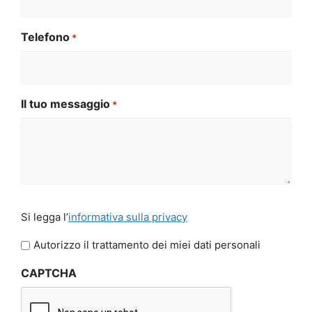
Telefono
*
Il tuo messaggio
*
Si
Si legga l’
informativa sulla privacy
legga
l'informativa
Autorizzo il trattamento dei miei dati personali
sulla
CAPTCHA
privacy
*