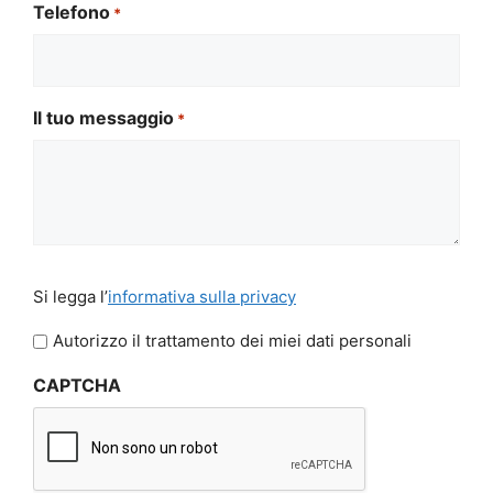
Telefono
*
Il tuo messaggio
*
Si
Si legga l’
informativa sulla privacy
legga
l'informativa
Autorizzo il trattamento dei miei dati personali
sulla
CAPTCHA
privacy
*