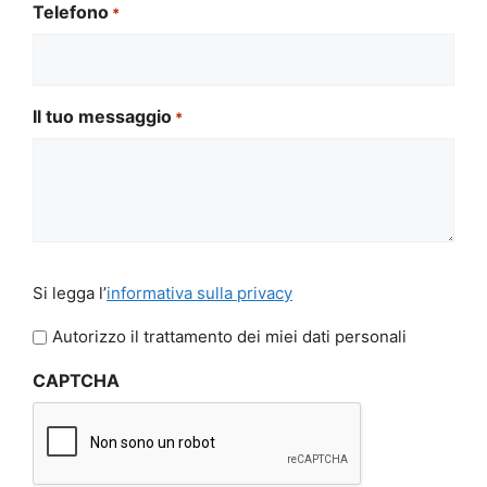
Telefono
*
Il tuo messaggio
*
Si
Si legga l’
informativa sulla privacy
legga
l'informativa
Autorizzo il trattamento dei miei dati personali
sulla
CAPTCHA
privacy
*