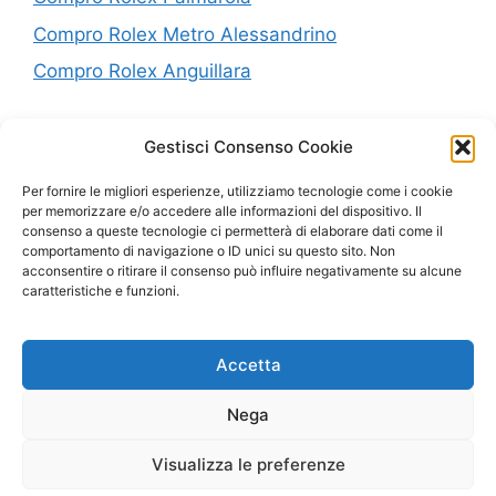
Compro Rolex Metro Alessandrino
Compro Rolex Anguillara
P.IVA: 10638441005
Gestisci Consenso Cookie
Per fornire le migliori esperienze, utilizziamo tecnologie come i cookie
Mappa del Sito
per memorizzare e/o accedere alle informazioni del dispositivo. Il
consenso a queste tecnologie ci permetterà di elaborare dati come il
Privacy
comportamento di navigazione o ID unici su questo sito. Non
acconsentire o ritirare il consenso può influire negativamente su alcune
Cookie Policy (UE)
caratteristiche e funzioni.
Accetta
Copyright © 2023 |
Realizzazione Siti Web
-
Siti Roma
-
Solution Group Communication
Nega
Visualizza le preferenze
CHIAMA ORA
WHATSAPP
EMAIL