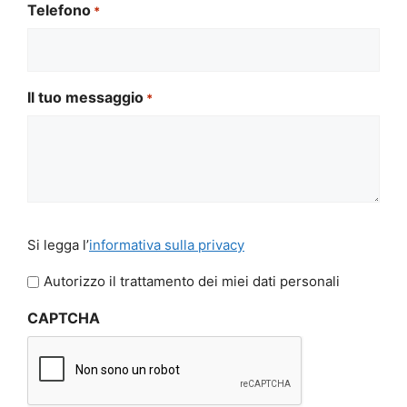
Telefono
*
Il tuo messaggio
*
Si
Si legga l’
informativa sulla privacy
legga
l'informativa
Autorizzo il trattamento dei miei dati personali
sulla
CAPTCHA
privacy
*