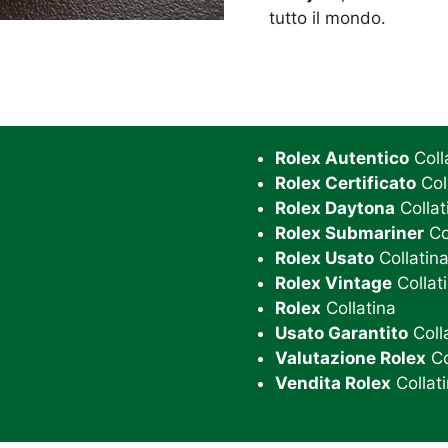
tutto il mondo.
Rolex Autentico
Coll
Rolex Certificato
Col
Rolex Daytona
Collat
Rolex Submariner
Co
Rolex Usato
Collatin
Rolex Vintage
Collat
Rolex
Collatina
Usato Garantito
Coll
Valutazione Rolex
Co
Vendita Rolex
Collat