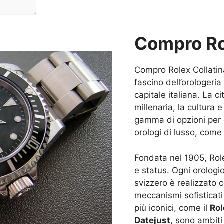
Compro Ro
Compro Rolex Collatina
fascino dell’orologeri
capitale italiana. La c
millenaria, la cultura 
gamma di opzioni per 
orologi di lusso, come
Fondata nel 1905, Role
e status. Ogni orolog
svizzero è realizzato c
meccanismi sofisticati
più iconici, come il
Rol
Datejust
, sono ambiti