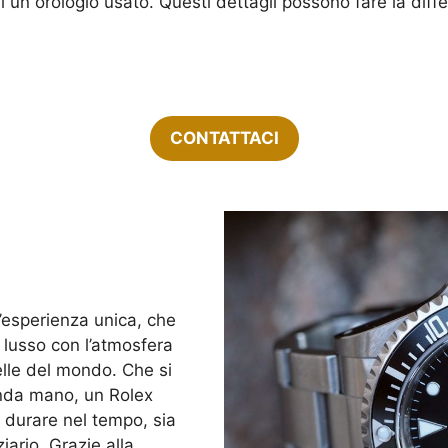
di un orologio usato. Questi dettagli possono fare la diffe
CONTATTACI
’esperienza unica, che
i lusso con l’atmosfera
elle del mondo. Che si
onda mano, un Rolex
 durare nel tempo, sia
iario. Grazie alla