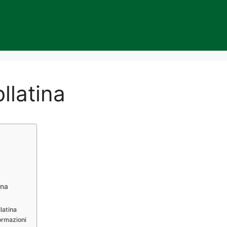
llatina
ina
latina
ormazioni