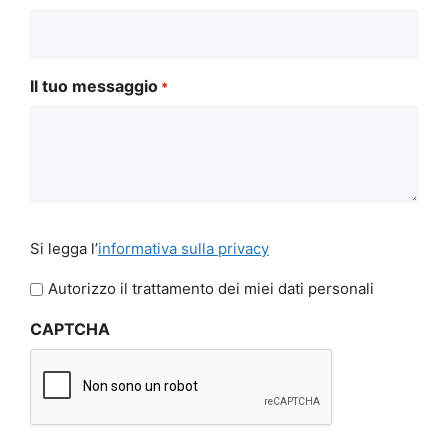
Il tuo messaggio
*
Si
Si legga l’
informativa sulla privacy
legga
l'informativa
Autorizzo il trattamento dei miei dati personali
sulla
CAPTCHA
privacy
*