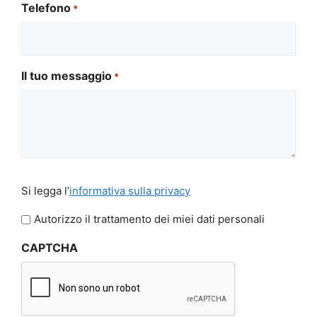
Telefono
*
Il tuo messaggio
*
Si
Si legga l’
informativa sulla privacy
legga
l'informativa
Autorizzo il trattamento dei miei dati personali
sulla
CAPTCHA
privacy
*