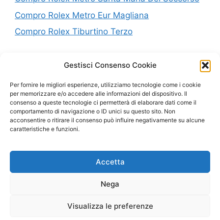
Compro Rolex Metro Eur Magliana
Compro Rolex Tiburtino Terzo
P.IVA: 10638441005
Gestisci Consenso Cookie
Per fornire le migliori esperienze, utilizziamo tecnologie come i cookie
Mappa del Sito
per memorizzare e/o accedere alle informazioni del dispositivo. Il
consenso a queste tecnologie ci permetterà di elaborare dati come il
Privacy
comportamento di navigazione o ID unici su questo sito. Non
acconsentire o ritirare il consenso può influire negativamente su alcune
Cookie Policy (UE)
caratteristiche e funzioni.
Accetta
Copyright © 2023 |
Realizzazione Siti Web
-
Siti Roma
-
Solution Group Communication
Nega
Visualizza le preferenze
CHIAMA ORA
WHATSAPP
EMAIL