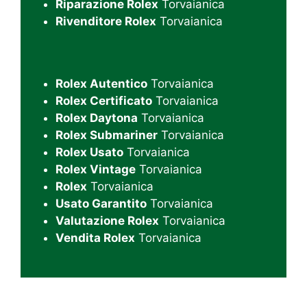
Riparazione Rolex
Torvaianica
Rivenditore Rolex
Torvaianica
Rolex Autentico
Torvaianica
Rolex Certificato
Torvaianica
Rolex Daytona
Torvaianica
Rolex Submariner
Torvaianica
Rolex Usato
Torvaianica
Rolex Vintage
Torvaianica
Rolex
Torvaianica
Usato Garantito
Torvaianica
Valutazione Rolex
Torvaianica
Vendita Rolex
Torvaianica