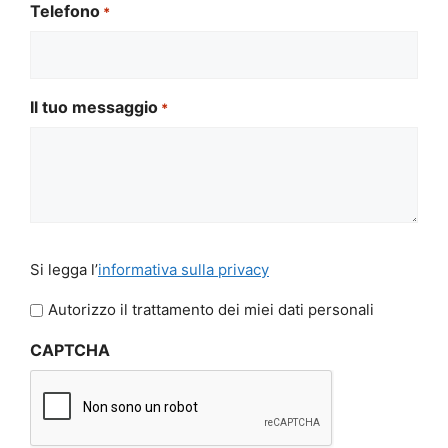
Telefono
*
Il tuo messaggio
*
Si
Si legga l’
informativa sulla privacy
legga
l'informativa
Autorizzo il trattamento dei miei dati personali
sulla
CAPTCHA
privacy
*