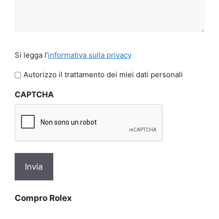
Si
Si legga l’
informativa sulla privacy
legga
l'informativa
Autorizzo il trattamento dei miei dati personali
sulla
CAPTCHA
privacy
*
Compro Rolex