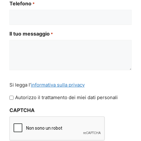
Telefono
*
Il tuo messaggio
*
Si
Si legga l’
informativa sulla privacy
legga
l'informativa
Autorizzo il trattamento dei miei dati personali
sulla
CAPTCHA
privacy
*