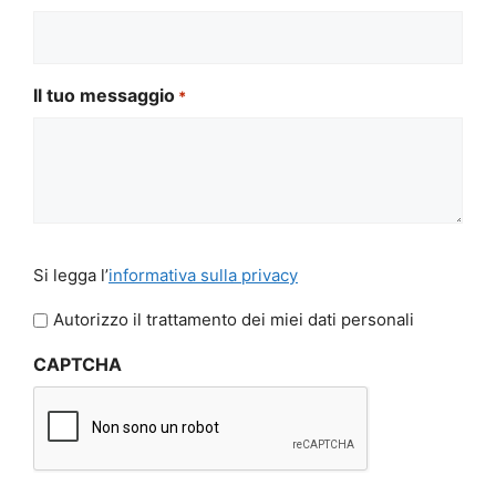
Il tuo messaggio
*
Si
Si legga l’
informativa sulla privacy
legga
l'informativa
Autorizzo il trattamento dei miei dati personali
sulla
CAPTCHA
privacy
*