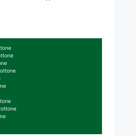
tone
ttone
one
ottone
e
one
tone
ottone
ne