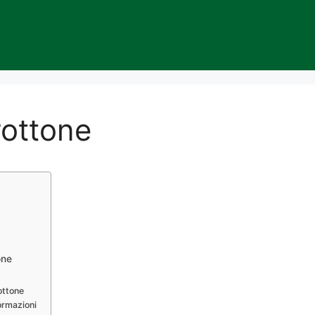
ottone
one
ottone
ormazioni