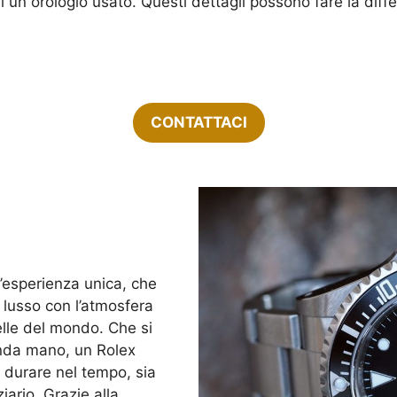
di un orologio usato. Questi dettagli possono fare la diffe
CONTATTACI
’esperienza unica, che
i lusso con l’atmosfera
elle del mondo. Che si
onda mano, un Rolex
 durare nel tempo, sia
iario. Grazie alla