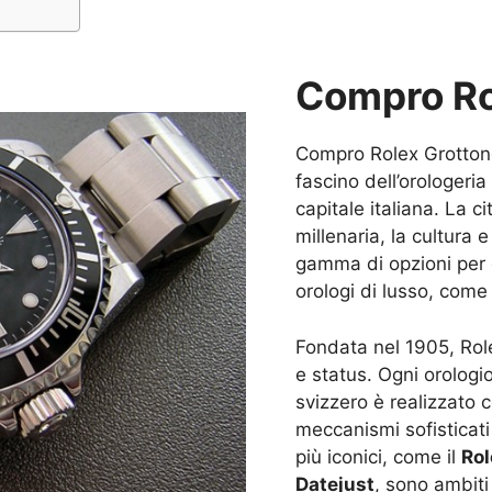
Compro Ro
Compro Rolex Grottone
fascino dell’orologeri
capitale italiana. La c
millenaria, la cultura 
gamma di opzioni per 
orologi di lusso, come
Fondata nel 1905, Role
e status. Ogni orolog
svizzero è realizzato c
meccanismi sofisticati
più iconici, come il
Rol
Datejust
, sono ambiti