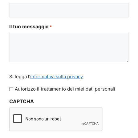
Il tuo messaggio
*
Si
Si legga l’
informativa sulla privacy
legga
l'informativa
Autorizzo il trattamento dei miei dati personali
sulla
CAPTCHA
privacy
*