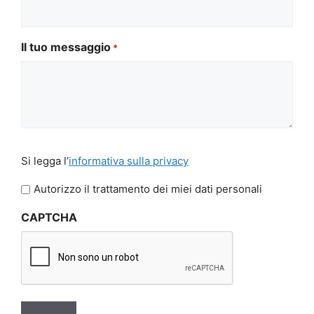
Il tuo messaggio
*
Si
Si legga l’
informativa sulla privacy
legga
l'informativa
Autorizzo il trattamento dei miei dati personali
sulla
CAPTCHA
privacy
*